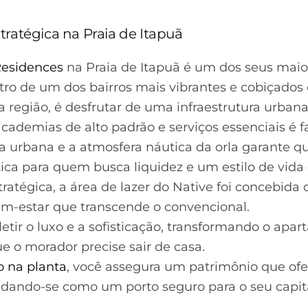
stratégica na Praia de Itapuã
Residences
na Praia de Itapuã é um dos seus maior
ro de um dos bairros mais vibrantes e cobiçados 
a região, é desfrutar de uma infraestrutura urban
cademias de alto padrão e serviços essenciais é f
ia urbana e a atmosfera náutica da orla garante qu
ca para quem busca liquidez e um estilo de vida 
atégica, a área de lazer do Native foi concebida
m-estar que transcende o convencional.
letir o luxo e a sofisticação, transformando o ap
ue o morador precise sair de casa.
 na planta
, você assegura um patrimônio que of
idando-se como um porto seguro para o seu capital