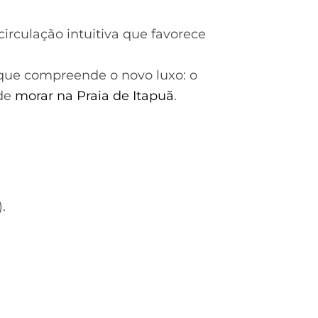
irculação intuitiva que favorece
ue compreende o novo luxo: o
 de
morar na Praia de Itapuã
.
.