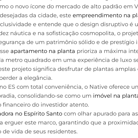
omo o novo ícone do mercado de alto padrão em V
desejadas da cidade, este
empreendimento na pl
clusividade e entende que o design disruptivo é 
ez náutica e na sofisticação cosmopolita, o proj
egurança de um patrimônio sólido e de prestígio 
esse
apartamento na planta
prioriza a máxima int
da metro quadrado em uma experiência de luxo se
ste projeto significa desfrutar de plantas amplas
erder a elegância.
o ES com total conveniência, o Native oferece u
oradia, consolidando-se como um
imóvel na plant
inanceiro do investidor atento.
adora no Espírito Santo
com olhar apurado para as 
ra erguer este marco, garantindo que a proximid
 de vida de seus residentes.