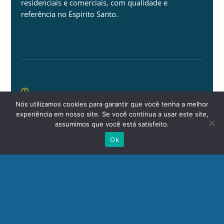
residenciais e comerciais, com qualidade e
referência no Espírito Santo.

Nós utilizamos cookies para garantir que você tenha a melhor
experiência em nosso site. Se você continua a usar este site,
Funcionamento
assumimos que você está satisfeito.
Segunda a Quinta 08h às 18h
Ok
Sexta 08 às 17h

E-mail
vendas@rdamazio.com.br